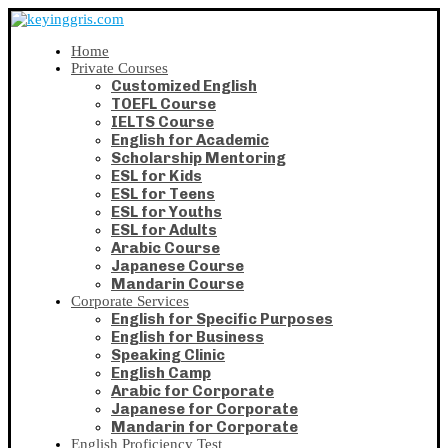
Home
Private Courses
Customized English
TOEFL Course
IELTS Course
English for Academic
Scholarship Mentoring
ESL for Kids
ESL for Teens
ESL for Youths
ESL for Adults
Arabic Course
Japanese Course
Mandarin Course
Corporate Services
English for Specific Purposes
English for Business
Speaking Clinic
English Camp
Arabic for Corporate
Japanese for Corporate
Mandarin for Corporate
English Proficiency Test