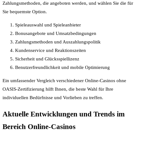
Zahlungsmethoden, die angeboten werden, und wählen Sie die für
Sie bequemste Option.
Spieleauswahl und Spieleanbieter
Bonusangebote und Umsatzbedingungen
Zahlungsmethoden und Auszahlungspolitik
Kundenservice und Reaktionszeiten
Sicherheit und Glücksspiellizenz
Benutzerfreundlichkeit und mobile Optimierung
Ein umfassender Vergleich verschiedener Online-Casinos ohne
OASIS-Zertifizierung hilft Ihnen, die beste Wahl für Ihre
individuellen Bedürfnisse und Vorlieben zu treffen.
Aktuelle Entwicklungen und Trends im
Bereich Online-Casinos