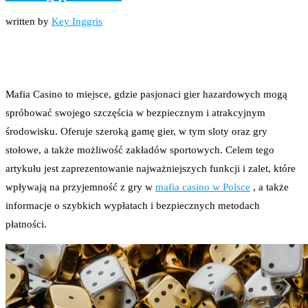
written by
Key Inggris
Mafia Casino to miejsce, gdzie pasjonaci gier hazardowych mogą
spróbować swojego szczęścia w bezpiecznym i atrakcyjnym
środowisku. Oferuje szeroką gamę gier, w tym sloty oraz gry
stołowe, a także możliwość zakładów sportowych. Celem tego
artykułu jest zaprezentowanie najważniejszych funkcji i zalet, które
wpływają na przyjemność z gry w
mafia casino w Polsce
, a także
informacje o szybkich wypłatach i bezpiecznych metodach
płatności.