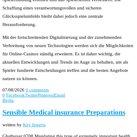
Schaffung eines verantwortungsvollen und sicheren
Glücksspielumfelds bleibt dabei jedoch eine zentrale
Herausforderung.
Mit der fortschreitenden Digitalisierung und der zunehmenden
Verbreitung von neuen Technologien werden sich die Möglichkeiten
für Online-Casinos ständig erweitern. Es ist daher wichtig, die
aktuellen Entwicklungen und Trends im Auge zu behalten, um als
Spieler fundierte Entscheidungen treffen und die besten Angebote
nutzen zu können.
07/08/2026
0 comments
0
Facebook
Twitter
Pinterest
Email
Berita
Sensible Medical insurance Preparations
written by
Key Inggris
Ghstbuyer 0708 Mandating this type of extremely important health