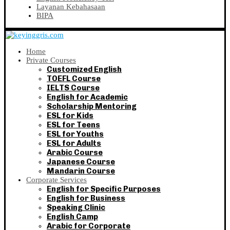
Layanan Kebahasaan
BIPA
Home
Private Courses
Customized English
TOEFL Course
IELTS Course
English for Academic
Scholarship Mentoring
ESL for Kids
ESL for Teens
ESL for Youths
ESL for Adults
Arabic Course
Japanese Course
Mandarin Course
Corporate Services
English for Specific Purposes
English for Business
Speaking Clinic
English Camp
Arabic for Corporate