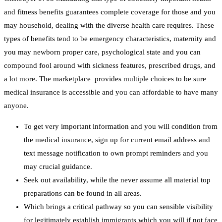
and fitness benefits guarantees complete coverage for those and you
may household, dealing with the diverse health care requires. These
types of benefits tend to be emergency characteristics, maternity and
you may newborn proper care, psychological state and you can
compound fool around with sickness features, prescribed drugs, and
a lot more. The marketplace provides multiple choices to be sure
medical insurance is accessible and you can affordable to have many
anyone.
To get very important information and you will condition from
the medical insurance, sign up for current email address and
text message notification to own prompt reminders and you
may crucial guidance.
Seek out availability, while the never assume all material top
preparations can be found in all areas.
Which brings a critical pathway so you can sensible visibility
for legitimately establish immigrants which you will if not face