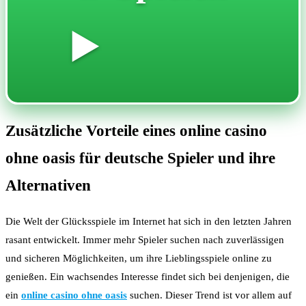
▶️
Zusätzliche Vorteile eines online casino
ohne oasis für deutsche Spieler und ihre
Alternativen
Die Welt der Glücksspiele im Internet hat sich in den letzten Jahren
rasant entwickelt. Immer mehr Spieler suchen nach zuverlässigen
und sicheren Möglichkeiten, um ihre Lieblingsspiele online zu
genießen. Ein wachsendes Interesse findet sich bei denjenigen, die
ein
online casino ohne oasis
suchen. Dieser Trend ist vor allem auf