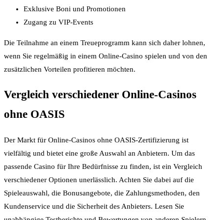
Exklusive Boni und Promotionen
Zugang zu VIP-Events
Die Teilnahme an einem Treueprogramm kann sich daher lohnen,
wenn Sie regelmäßig in einem Online-Casino spielen und von den
zusätzlichen Vorteilen profitieren möchten.
Vergleich verschiedener Online-Casinos
ohne OASIS
Der Markt für Online-Casinos ohne OASIS-Zertifizierung ist
vielfältig und bietet eine große Auswahl an Anbietern. Um das
passende Casino für Ihre Bedürfnisse zu finden, ist ein Vergleich
verschiedener Optionen unerlässlich. Achten Sie dabei auf die
Spieleauswahl, die Bonusangebote, die Zahlungsmethoden, den
Kundenservice und die Sicherheit des Anbieters. Lesen Sie
unabhängige Testberichte und Bewertungen von anderen Spielern,