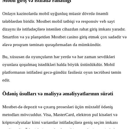
Mobil giriş və istifadə rahatlığı
Onlayn kazinolarda mobil uyğunluq müasir dövrdə önəmli
tələblərdən biridir. Mostbet mobil tətbiqi və responsiv veb sayt
dizaynı ilə istifadəçilərə istənilən cihazdan rahat giriş imkanı yaradır.
Smartfon və ya planşetdən Mostbet casino giriş etmək çox sadədir və
əlavə proqram təminatı quraşdırmadan da mümkündür.
Bu, xüsusən də oyunçuların hər yerdə və hər zaman sevdikləri
oyunlara qoşulmaq istədikləri halda böyük üstünlükdür. Mobil
platformanın istifadəsi gecə-gündüz fasiləsiz oyun təcrübəsi təmin
edir.
Ödəniş üsulları və maliyyə əməliyyatlarının sürəti
Mostbet-də depozit və çıxarış prosesləri üçün müxtəlif ödəniş
metodları mövcuddur. Visa, MasterCard, elektron pul kisələri və
kriptovalyutalar kimi variantlar istifadəçilərə geniş seçim imkanı