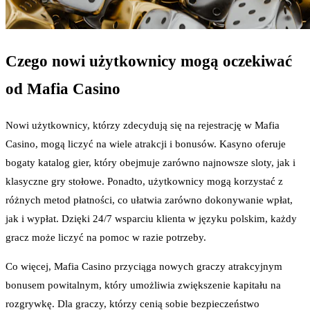
Czego nowi użytkownicy mogą oczekiwać
od Mafia Casino
Nowi użytkownicy, którzy zdecydują się na rejestrację w Mafia
Casino, mogą liczyć na wiele atrakcji i bonusów. Kasyno oferuje
bogaty katalog gier, który obejmuje zarówno najnowsze sloty, jak i
klasyczne gry stołowe. Ponadto, użytkownicy mogą korzystać z
różnych metod płatności, co ułatwia zarówno dokonywanie wpłat,
jak i wypłat. Dzięki 24/7 wsparciu klienta w języku polskim, każdy
gracz może liczyć na pomoc w razie potrzeby.
Co więcej, Mafia Casino przyciąga nowych graczy atrakcyjnym
bonusem powitalnym, który umożliwia zwiększenie kapitału na
rozgrywkę. Dla graczy, którzy cenią sobie bezpieczeństwo