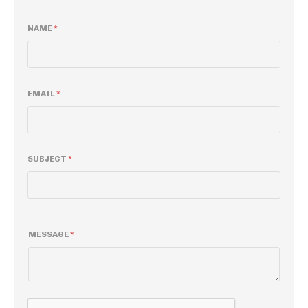
NAME
*
EMAIL
*
SUBJECT
*
E
MESSAGE
*
M
A
I
L
N
A