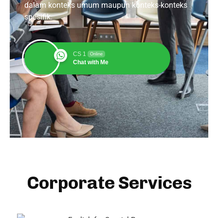
dalam konteks umum maupun konteks-konteks
spesifik.
CS 1
Online
Chat with Me
Corporate Services