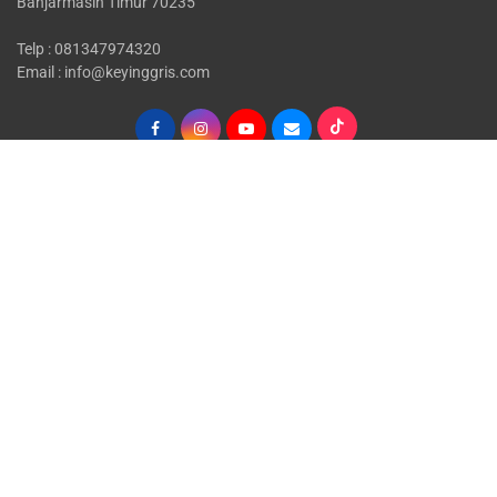
Banjarmasin Timur 70235
Telp : 081347974320
Email : info@keyinggris.com
USEFUL LINKS
Home
Private Courses
Corporate Services
English Proficiency Test
Layanan Kebahasaan
BIPA