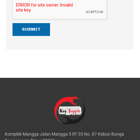
M
E
S
U
B
SUBMIT
J
E
C
T
Komplek Mangga Jalan Mangga 5 RT 33 No. 87 Kebun Bunga