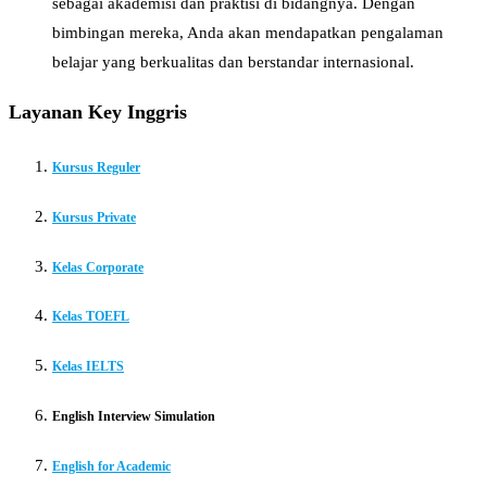
sebagai akademisi dan praktisi di bidangnya. Dengan
bimbingan mereka, Anda akan mendapatkan pengalaman
belajar yang berkualitas dan berstandar internasional.
Layanan Key Inggris
Kursus Reguler
Kursus Private
Kelas Corporate
Kelas TOEFL
Kelas IELTS
English Interview Simulation
English for Academic