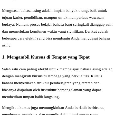
Menguasai bahasa asing adalah impian banyak orang, baik untuk
tujuan karier, pendidikan, maupun untuk memperluas wawasan
budaya. Namun, proses belajar bahasa baru seringkali dianggap sulit
dan memerlukan komitmen waktu yang signifikan. Berikut adalah
beberapa cara efektif yang bisa membantu Anda menguasai bahasa
asing:
1.
Mengambil Kursus di Tempat yang Tepat
Salah satu cara paling efektif untuk mempelajari bahasa asing adalah
dengan mengikuti kursus di lembaga yang berkualitas. Kursus
bahasa menyediakan struktur pembelajaran yang terarah dan
biasanya diajarkan oleh instruktur berpengalaman yang dapat
memberikan umpan balik langsung.
Mengikuti kursus juga memungkinkan Anda berlatih berbicara,
mendengar, membaca, dan menulis dalam lingkungan yang