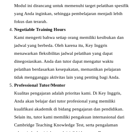
Modul ini dirancang untuk memenuhi target pelatihan spesifik
yang Anda inginkan, sehingga pembelajaran menjadi lebih
fokus dan terarah.
Negotiable Training Hours
Kami mengerti bahwa setiap orang memiliki kesibukan dan
jadwal yang berbeda. Oleh karena itu, Key Inggris
menawarkan fleksibilitas jadwal pelatihan yang dapat
dinegosiasikan. Anda dan tutor dapat mengatur waktu
pelatihan berdasarkan kesepakatan, memastikan pelajaran
tidak mengganggu aktivitas lain yang penting bagi Anda.
Professional Tutor/Mentor
Kualitas pengajaran adalah prioritas kami. Di Key Inggris,
Anda akan belajar dari tutor profesional yang memiliki
kualifikasi akademik di bidang pengajaran dan pendidikan.
Selain itu, tutor kami memiliki pengakuan internasional dari
Cambridge Teaching Knowledge Test, serta pengalaman