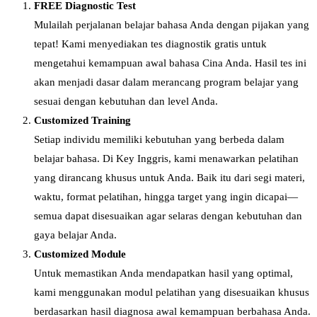
FREE Diagnostic Test
Mulailah perjalanan belajar bahasa Anda dengan pijakan yang
tepat! Kami menyediakan tes diagnostik gratis untuk
mengetahui kemampuan awal bahasa Cina Anda. Hasil tes ini
akan menjadi dasar dalam merancang program belajar yang
sesuai dengan kebutuhan dan level Anda.
Customized Training
Setiap individu memiliki kebutuhan yang berbeda dalam
belajar bahasa. Di Key Inggris, kami menawarkan pelatihan
yang dirancang khusus untuk Anda. Baik itu dari segi materi,
waktu, format pelatihan, hingga target yang ingin dicapai—
semua dapat disesuaikan agar selaras dengan kebutuhan dan
gaya belajar Anda.
Customized Module
Untuk memastikan Anda mendapatkan hasil yang optimal,
kami menggunakan modul pelatihan yang disesuaikan khusus
berdasarkan hasil diagnosa awal kemampuan berbahasa Anda.