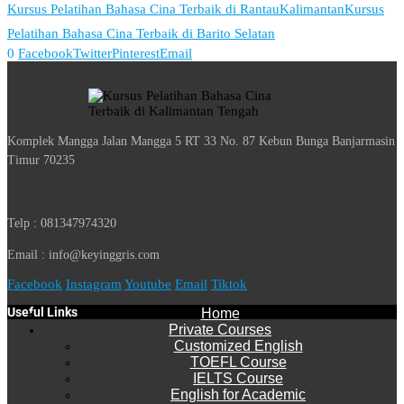
Kursus Pelatihan Bahasa Cina Terbaik di Rantau
Kalimantan
Kursus
Pelatihan Bahasa Cina Terbaik di Barito Selatan
0
Facebook
Twitter
Pinterest
Email
Komplek Mangga Jalan Mangga 5 RT 33 No. 87 Kebun Bunga Banjarmasin
Timur 70235
Telp : 081347974320
Email : info@keyinggris.com
Facebook
Instagram
Youtube
Email
Tiktok
Useful Links
Home
Private Courses
Customized English
TOEFL Course
IELTS Course
English for Academic