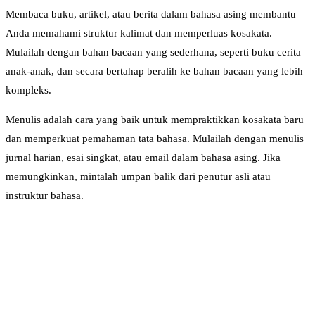
Membaca buku, artikel, atau berita dalam bahasa asing membantu
Anda memahami struktur kalimat dan memperluas kosakata.
Mulailah dengan bahan bacaan yang sederhana, seperti buku cerita
anak-anak, dan secara bertahap beralih ke bahan bacaan yang lebih
kompleks.
Menulis adalah cara yang baik untuk mempraktikkan kosakata baru
dan memperkuat pemahaman tata bahasa. Mulailah dengan menulis
jurnal harian, esai singkat, atau email dalam bahasa asing. Jika
memungkinkan, mintalah umpan balik dari penutur asli atau
instruktur bahasa.