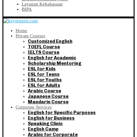
Layanan Kebahasaan
BIPA
Home
Private Courses
Customized English
TOEFL Course
IELTS Course
English for Academic
Scholarship Mentoring
ESL for Kids
ESL for Teens
ESL for Youths
ESL for Adults
Arabic Course
Japanese Course
Mandarin Course
Corporate Services
English for Specific Purposes
English for Business
Speaking Clinic
English Camp
Arabic for Corporate