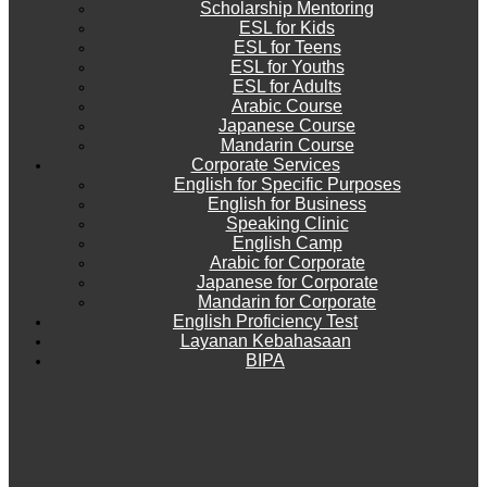
Scholarship Mentoring
ESL for Kids
ESL for Teens
ESL for Youths
ESL for Adults
Arabic Course
Japanese Course
Mandarin Course
Corporate Services
English for Specific Purposes
English for Business
Speaking Clinic
English Camp
Arabic for Corporate
Japanese for Corporate
Mandarin for Corporate
English Proficiency Test
Layanan Kebahasaan
BIPA