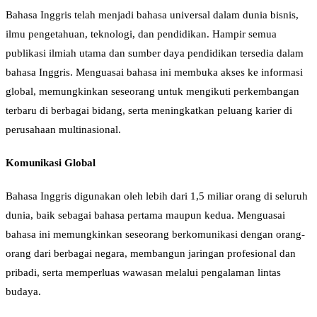
Bahasa Inggris telah menjadi bahasa universal dalam dunia bisnis,
ilmu pengetahuan, teknologi, dan pendidikan. Hampir semua
publikasi ilmiah utama dan sumber daya pendidikan tersedia dalam
bahasa Inggris. Menguasai bahasa ini membuka akses ke informasi
global, memungkinkan seseorang untuk mengikuti perkembangan
terbaru di berbagai bidang, serta meningkatkan peluang karier di
perusahaan multinasional.
Komunikasi Global
Bahasa Inggris digunakan oleh lebih dari 1,5 miliar orang di seluruh
dunia, baik sebagai bahasa pertama maupun kedua. Menguasai
bahasa ini memungkinkan seseorang berkomunikasi dengan orang-
orang dari berbagai negara, membangun jaringan profesional dan
pribadi, serta memperluas wawasan melalui pengalaman lintas
budaya.