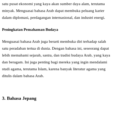
satu pusat ekonomi yang kaya akan sumber daya alam, terutama
minyak. Menguasai bahasa Arab dapat membuka peluang karier
dalam diplomasi, perdagangan internasional, dan industri energi.
Peningkatan Pemahaman Budaya
Menguasai bahasa Arab juga berarti membuka diri terhadap salah
satu peradaban tertua di dunia. Dengan bahasa ini, seseorang dapat
lebih memahami sejarah, sastra, dan tradisi budaya Arab, yang kaya
dan beragam. Ini juga penting bagi mereka yang ingin mendalami
studi agama, terutama Islam, karena banyak literatur agama yang
ditulis dalam bahasa Arab.
3. Bahasa Jepang